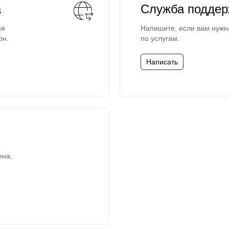
а
Служба поддер
мя
Напишите, если вам нужн
он.
по услугам.
Написать
ена,